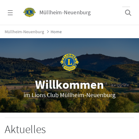
Zum Hauptinhalt springen
Müllheim-Neuenburg
Home - Müllheim-Neuenburg
Müllheim-Neuenburg
Home
Willkommen
im Lions Club Müllheim-Neuenburg
Aktuelles